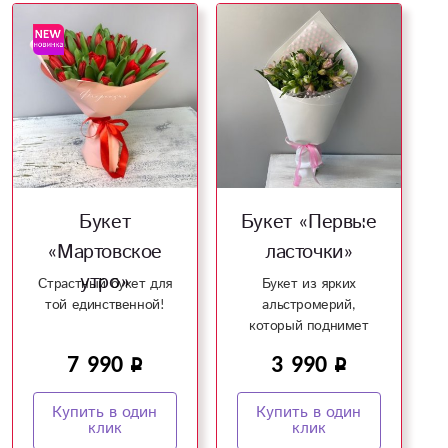
Букет
Букет «Первые
«Мартовское
ласточки»
утро»
Страстный букет для
Букет из ярких
той единственной!
альстромерий,
который поднимет
настроение!
7 990
3 990
Купить в один
Купить в один
клик
клик