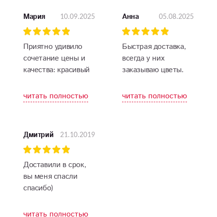
10.09.2025
05.08.2025
Мария
Анна
Приятно удивило
Быстрая доставка,
сочетание цены и
всегда у них
качества: красивый
заказываю цветы.
букет по разумной
Свежие, красивые
цене и
читать полностью
читать полностью
своевременная
доставка прямо в
руки получателя.
21.10.2019
Дмитрий
Доставили в срок,
вы меня спасли
спасибо)
читать полностью