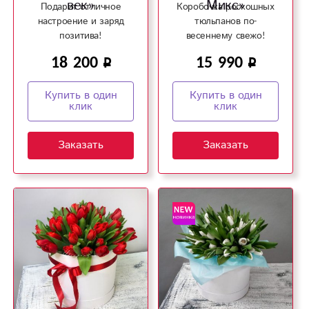
век»
Микс»
Подарит отличное
Коробочка роскошных
настроение и заряд
тюльпанов по-
позитива!
весеннему свежо!
18 200
15 990
Купить в один
Купить в один
клик
клик
Заказать
Заказать