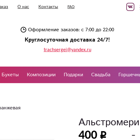
аказ
О нас
Контакты
FAQ
Оформление заказов: с 7:00 до 22:00
Круглосуточная доставка 24/7!
trachsergei@yandex.ru
Букеты
Композиции
Подарки
Свадьба
Горшечн
ранжевая
Альстромери
400