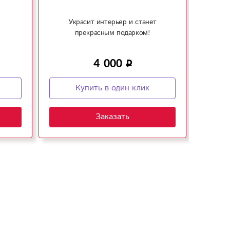
Украсит интерьер и станет
Ук
прекрасным подарком!
4 000
Купить в один клик
Заказать