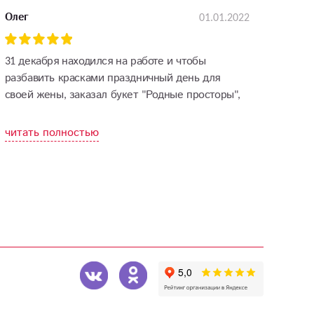
01.01.2022
Олег
31 декабря находился на работе и чтобы
разбавить красками праздничный день для
своей жены, заказал букет "Родные просторы",
уж очень моя ненаглядная любит гипсофилы.
Спасибо вам за эту чудесно проделанную
читать полностью
работу!