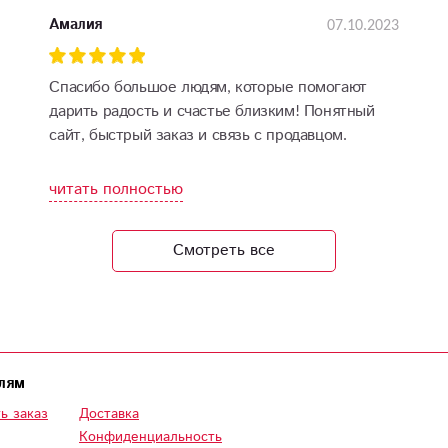
07.10.2023
Амалия
Спасибо большое людям, которые помогают
дарить радость и счастье близким! Понятный
сайт, быстрый заказ и связь с продавцом.
Мамочке очень понравилось! Спасибо за то, что
курьеры поддерживают дух праздника,
читать полностью
улыбаются и поздравляют сами. Прекрасные
свежие цветы, шарики, и открытки,
Смотреть все
подписанные от руки. Благодарю.
лям
ь заказ
Доставка
Конфиденциальность