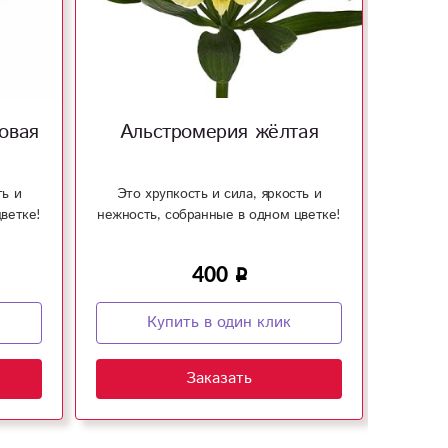
овая
Альстромерия жёлтая
Аль
ть и
Это хрупкость и сила, яркость и
Это 
ветке!
нежность, собранные в одном цветке!
нежност
400
Купить в один клик
Заказать