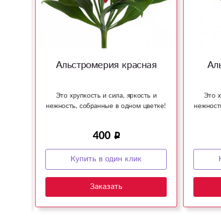
я
Альстромерия красная
Ал
ь и
Это хрупкость и сила, яркость и
Это х
ветке!
нежность, собранные в одном цветке!
нежност
400
Купить в один клик
Заказать