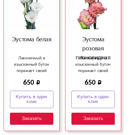
Эустома белая
Эустома
розовая
пионовидная
Лаконичный и
Лаконичный и
изысканный бутон
изысканный бутон
поражает своей
поражает своей
красотой и
красотой и
650
650
совершенством!
совершенством!
Купить в один
Купить в один
клик
клик
Заказать
Заказать