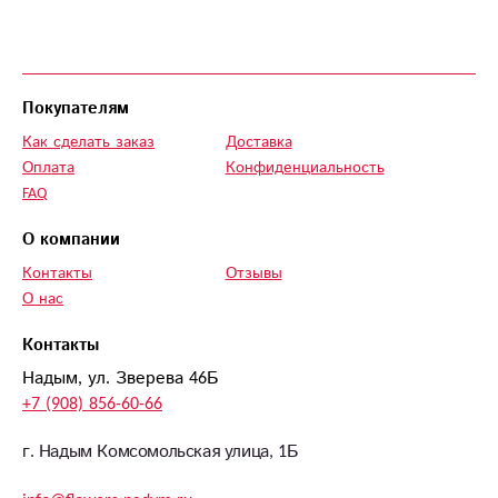
сайт, мне все
показали и
рассказали, не
жалея своего
Покупателям
времени девочки
Как сделать заказ
Доставка
сделали свою
Оплата
Конфиденциальность
работу на ура!
FAQ
Сестра была в
восторге.
О компании
Контакты
Отзывы
О нас
Контакты
Надым, ул. Зверева 46Б
+7 (908) 856-60-66
г. Надым Комсомольская улица, 1Б