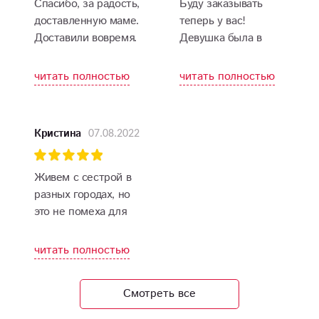
Спасибо, за радость,
Буду заказывать
доставленную маме.
теперь у вас!
Доставили вовремя.
Девушка была в
восторге от таких
роз!
читать полностью
читать полностью
07.08.2022
Кристина
Живем с сестрой в
разных городах, но
это не помеха для
того, что бы
поздравить
читать полностью
близкого человека с
днем рождения.
Смотреть все
Связалась с
флористами через