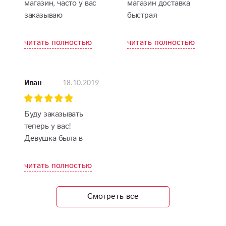
магазин, часто у вас
магазин доставка
заказываю
быстрая
оформления букета
красивое цветы
читать полностью
читать полностью
прекрасные свежие
и очень вкусно
пахнут
18.10.2019
Иван
Буду заказывать
теперь у вас!
Девушка была в
восторге от таких
роз!
читать полностью
Смотреть все