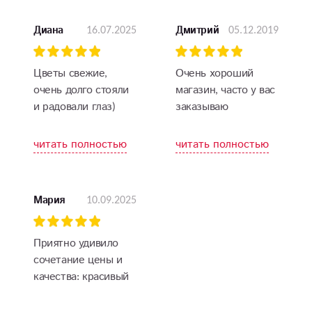
16.07.2025
05.12.2019
Диана
Дмитрий
Цветы свежие,
Очень хороший
очень долго стояли
магазин, часто у вас
и радовали глаз)
заказываю
рекомендую!
читать полностью
читать полностью
10.09.2025
Мария
Приятно удивило
сочетание цены и
качества: красивый
букет по разумной
цене и