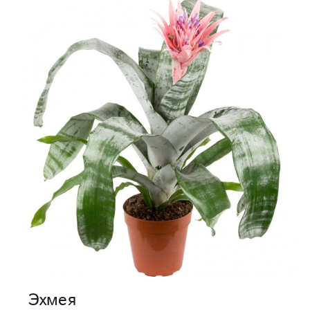
Эхмея