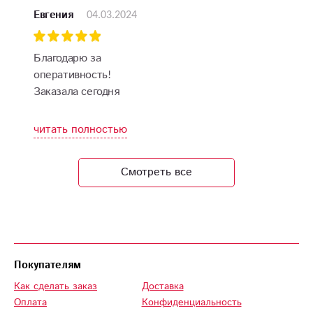
течении часа, цветы
04.03.2024
Евгения
отличные,
оформлены.
Достойный магазин,
Благодарю за
следующий раз
оперативность!
обращусь снова.
Заказала сегодня
СПАСИБО.
шарики, доставили в
течение часа.
читать полностью
Именинница
счастлива! Спасибо!
Смотреть все
Покупателям
Как сделать заказ
Доставка
Оплата
Конфиденциальность