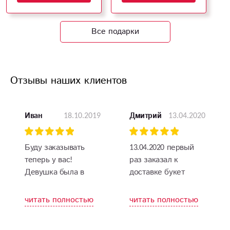
Все подарки
Отзывы наших клиентов
18.10.2019
13.04.2020
Иван
Дмитрий
Буду заказывать
13.04.2020 первый
теперь у вас!
раз заказал к
Девушка была в
доставке букет
восторге от таких
цветов на день
роз!
рождения сестре.
читать полностью
читать полностью
Заказ доставку
осуществили в