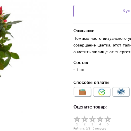
Куп
Описание
Помимо чисто визуального у
созерцание цветка, этот та
очистить жилище от энергет
Состав
- 1 шт
Способы оплаты
Оцените товар:
Рейтинг:
0
/5 -
0
голосов