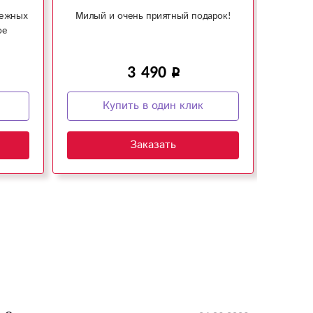
нежных
Милый и очень приятный подарок!
Умес
ое
3 490
Купить в один клик
Заказать