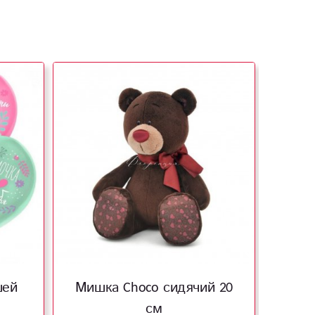
шей
Мишка Choco сидячий 20
Св
см