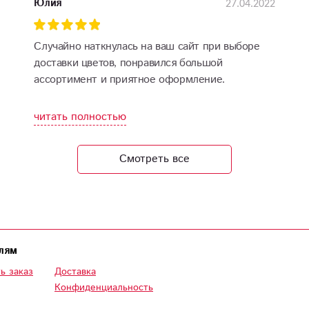
27.04.2022
Юлия
Случайно наткнулась на ваш сайт при выборе
доставки цветов, понравился большой
ассортимент и приятное оформление.
Выбрала композицию, в подарок еще была
открытка, цена приятно удивила.
читать полностью
Смотреть все
лям
ь заказ
Доставка
Конфиденциальность