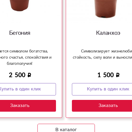
Бегония
Каланхоэ
ется символом богатства,
Символизирует жизнелюби
ого счастья, спокойствия и
стойкость, силу воли и выносли
благополучия!
2 500
1 500
Купить в один клик
Купить в один клик
Заказать
Заказать
В каталог