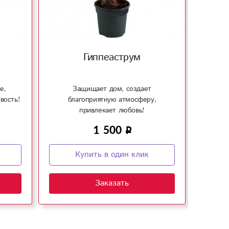
Гиппеаструм
е,
Защищает дом, создает
Спат
вость!
благоприятную атмосферу,
привлекает любовь!
1 500
Купить в один клик
Заказать