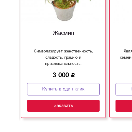
Жасмин
асит
Символизирует женственность,
Явля
твие!
сладость, грацию и
семейн
привлекательность!
3 000
Купить в один клик
Заказать