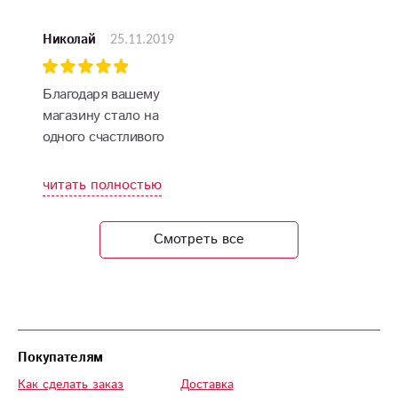
счастлива! Спасибо!
25.11.2019
Николай
Благодаря вашему
магазину стало на
одного счастливого
человека больше.
Видели бы вы, как у
читать полностью
девушки светились
глаза!
Смотреть все
Покупателям
Как сделать заказ
Доставка