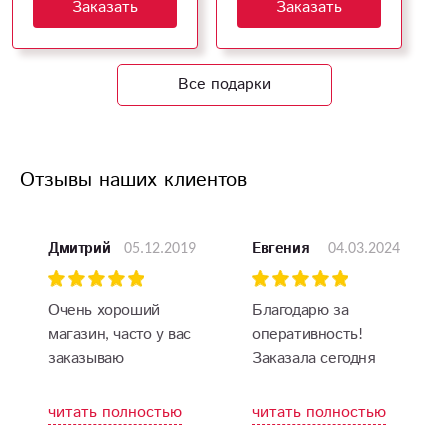
Заказать
Заказать
Все подарки
Отзывы наших клиентов
05.12.2019
04.03.2024
Дмитрий
Евгения
Очень хороший
Благодарю за
магазин, часто у вас
оперативность!
заказываю
Заказала сегодня
шарики, доставили в
течение часа.
читать полностью
читать полностью
Именинница