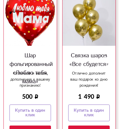
Шар
Связка шаров
фольгированный
«Все сбудется»
«Люблю тебя,
Отличное и милое
Отлично дополнит
дополнение к вашему
ваш подарок ко дню
мама»
признанию!
рождения!
500
1 490
Купить в один
Купить в один
клик
клик