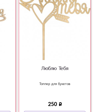
Люблю Тебя
Топпер для букетов
Ук
250