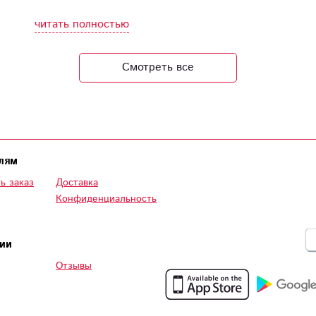
качество цветов и сборки. Пошла бы к вам на
работу, чтобы каждый день видеть такую
читать полностью
красоту
Смотреть все
лям
ь заказ
Доставка
Конфиденциальность
ии
Отзывы