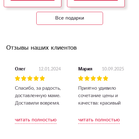
Все подарки
Отзывы наших клиентов
12.01.2024
10.09.2025
Олег
Мария
Спасибо, за радость,
Приятно удивило
доставленную маме.
сочетание цены и
Доставили вовремя.
качества: красивый
букет по разумной
цене и
читать полностью
читать полностью
своевременная
доставка прямо в