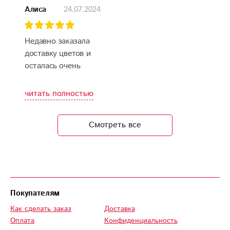
руки получателя.
24.07.2024
Алиса
Недавно заказала
доставку цветов и
осталась очень
довольна сервисом.
Букет был свежим,
читать полностью
красивым и
ароматным.
Смотреть все
Доставка прошла
быстро, а курьер
был вежлив и
внимателен.
Рекомендую этот
сервис всем, кто
Покупателям
хочет порадовать
Как сделать заказ
Доставка
близких цветами!
Оплата
Конфиденциальность