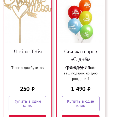
Люблю Тебя
Связка шаров
«С днём
рождения!»
Топпер для букетов
Отлично дополнит
ваш подарок ко дню
рождения!
250
1 490
Купить в один
Купить в один
клик
клик