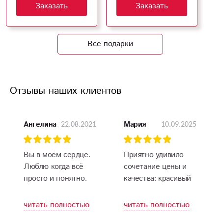
Заказать
Заказать
Все подарки
Отзывы наших клиентов
22.08.2021
10.09.2025
Ангелина
Мария
Вы в моём сердце.
Приятно удивило
Люблю когда всё
сочетание цены и
просто и понятно.
качества: красивый
За цены отдельное
букет по разумной
спасибо. Все было
цене и
читать полностью
читать полностью
отлично: доставка,
своевременная