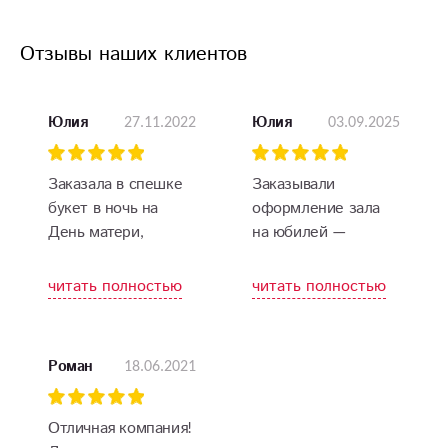
Отзывы наших клиентов
27.11.2022
03.09.2025
Юлия
Юлия
Заказала в спешке
Заказывали
букет в ночь на
оформление зала
День матери,
на юбилей —
доставили очень
профессионально и
оперативно)
красиво. Цветовые
читать полностью
читать полностью
Композиция просто
решения и подбор
чудесная, цветы все
цветов учли все
свежие, мама была
наши пожелания.
18.06.2021
Роман
очень довольна.
Огромное спасибо
Благодарю
команде!
Отличная компания!