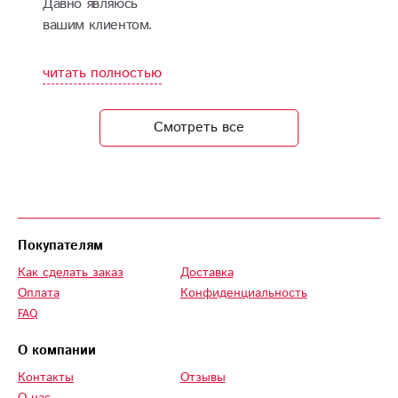
Давно являюсь
вашим клиентом.
Мне нравится, что
на сайте всегда есть
читать полностью
новинки, которыми
можно порадовать
Смотреть все
свою девушку.
Букеты шикарные,
как на фото. Легко
заказать и оплатить.
Покупателям
Как сделать заказ
Доставка
Оплата
Конфиденциальность
FAQ
О компании
Контакты
Отзывы