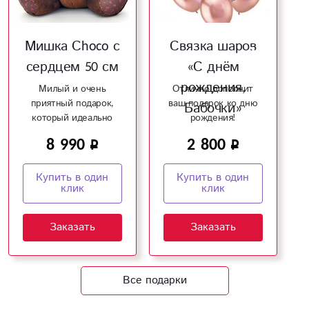
Мишка Сhoco с
Связка шаров
сердцем 50 см
«С днём
рождения,
Милый и очень
Отлично дополнит
приятный подарок,
ваш подарок ко дню
Бабочки»
который идеально
рождения!
дополнит ваш букет!
8 990
2 800
Купить в один
Купить в один
клик
клик
Заказать
Заказать
Все подарки