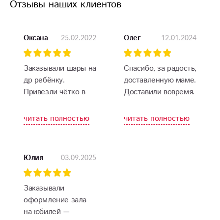
Отзывы наших клиентов
25.02.2022
12.01.2024
Оксана
Олег
Заказывали шары на
Спасибо, за радость,
др ребёнку.
доставленную маме.
Привезли чётко в
Доставили вовремя.
указанный день и
время.
читать полностью
читать полностью
Спасибо большое,
что делаете
праздник ярче))
03.09.2025
Юлия
Заказывали
оформление зала
на юбилей —