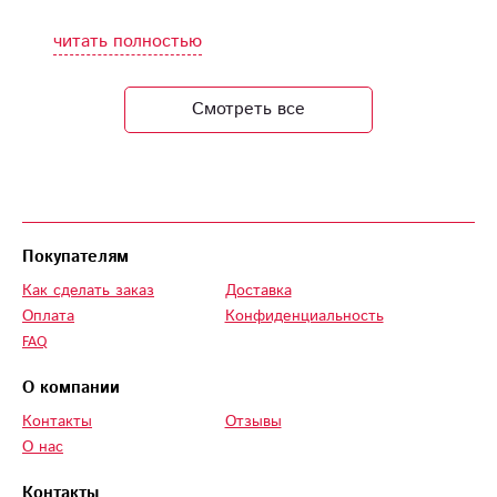
профессионально и
красиво. Цветовые
читать полностью
решения и подбор
цветов учли все
Смотреть все
наши пожелания.
Огромное спасибо
команде!
Покупателям
Как сделать заказ
Доставка
Оплата
Конфиденциальность
FAQ
О компании
Контакты
Отзывы
О нас
Контакты