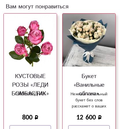
Вам могут понравиться
КУСТОВЫЕ
Букет
РОЗЫ «ЛЕДИ
«Ванильные
БОМБАСТИК»
облака»
ПИОНОВИДНАЯ
Нежный и стильный
букет без слов
расскажет о ваших
чувствах!
800
12 600