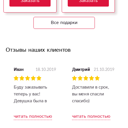
Заказать
Заказать
Все подарки
Отзывы наших клиентов
18.10.2019
21.10.2019
Иван
Дмитрий
Буду заказывать
Доставили в срок,
теперь у вас!
вы меня спасли
Девушка была в
спасибо)
восторге от таких
роз!
читать полностью
читать полностью