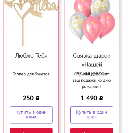
Люблю Тебя
Связка шаров
«Нашей
принцессе»
Топпер для букетов
Отлично дополнит
ваш подарок ко дню
рождения!
250
1 490
Купить в один
Купить в один
клик
клик