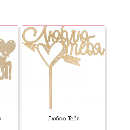
я
Люблю Тебя
Д