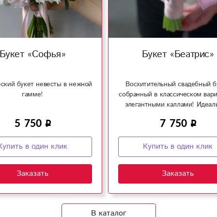
Букет «Софья»
Букет «Беатрис»
еский букет невесты в нежной
Восхитительный свадебный б
гамме!
собранный в классическом вари
элегантными каллами! Идеал
вариант под любой стиль сва
5 750
7 750
Купить в один клик
Купить в один клик
Заказать
Заказать
В каталог