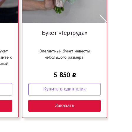
Букет «Гертруда»
Б
укет
Элегантный букет невесты
Бук
анте с
небольшого размера!
ре
ьный
класси
дьбы!
5 850
Купить в один клик
Заказать