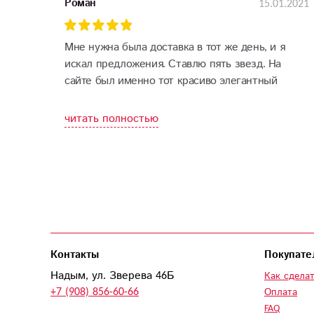
15.01.2021
Роман
Мне нужна была доставка в тот же день, и я
искал предложения. Ставлю пять звезд. На
сайте был именно тот красиво элегантный
выбор, который я искал. В итоге, цветочная
композиция была идеальной!
читать полностью
Контакты
Покупате
Надым, ул. Зверева 46Б
Как сделат
+7 (908) 856-60-66
Оплата
FAQ