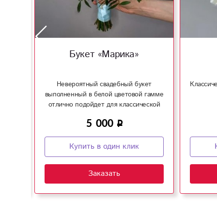
Букет «Марика»
и!
Невероятный свадебный букет
Классич
выполненный в белой цветовой гамме
отлично подойдет для классической
свадьбы!
5 000
Купить в один клик
Заказать