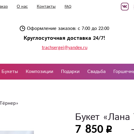
аказ
О нас
Контакты
FAQ
Оформление заказов: с 7:00 до 22:00
Круглосуточная доставка 24/7!
trachsergei@yandex.ru
Букеты
Композиции
Подарки
Свадьба
Горшечн
 Тёрнер»
Букет «Лана
7 850