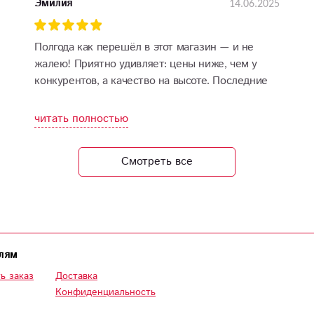
14.06.2025
Эмилия
Полгода как перешёл в этот магазин — и не
жалею! Приятно удивляет: цены ниже, чем у
конкурентов, а качество на высоте. Последние
розы продержались рекордные 18 дней.
Однозначно мой постоянный поставщик цветов
читать полностью
Смотреть все
лям
ь заказ
Доставка
Конфиденциальность