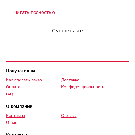
красоту
от именинницы,
очень красивые
читать полностью
цветы. Большое
спасибо!
Смотреть все
Покупателям
Как сделать заказ
Доставка
Оплата
Конфиденциальность
FAQ
О компании
Контакты
Отзывы
О нас