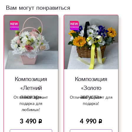
Вам могут понравиться
Композиция
Композиция
«Летний
«Золото
пленэр»
августа»
Отличный вариант
Отличный вариант для
подарка для
подарка!
любимых!
3 490
4 990