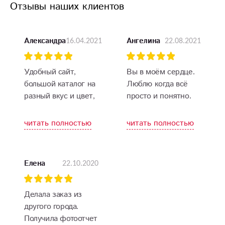
Отзывы наших клиентов
16.04.2021
22.08.2021
Александра
Ангелина
Удобный сайт,
Вы в моём сердце.
большой каталог на
Люблю когда всё
разный вкус и цвет,
просто и понятно.
а что главное, так
За цены отдельное
это красота цветов и
спасибо. Все было
читать полностью
читать полностью
их бесподобный
отлично: доставка,
запах. Я в восторге!
доставщик,
обслуживание,
22.10.2020
Елена
качество цветов и
сборки. Пошла бы к
вам на работу,
Делала заказ из
чтобы каждый день
другого города.
видеть такую
Получила фотоотчет