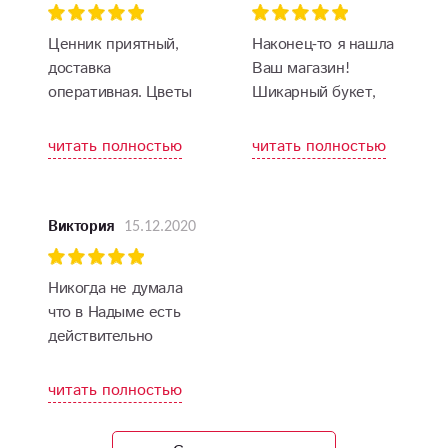
Ценник приятный,
Наконец-то я нашла
доставка
Ваш магазин!
оперативная. Цветы
Шикарный букет,
всегда свежие.
бесподобный
аромат, доставили
читать полностью
читать полностью
быстро! Мама
счастлива и я тоже!
Спасибо, что
15.12.2020
Виктория
помогаете сделать
праздник красивее.
Спасибо
Никогда не думала
что в Надыме есть
действительно
достойный магазин
цветов с доставкой
читать полностью
на дом! Заказывала
подруге на юбилей