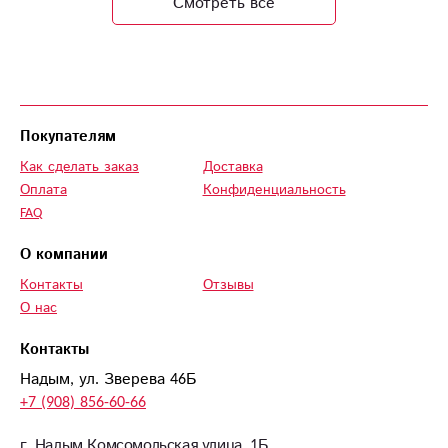
Смотреть все
композицию цветы
в коробке
«Мечтательница».
Ооооочень
довольна!!!
Предварительно
Покупателям
перед отправкой
Как сделать заказ
Доставка
предоставили фото
Оплата
Конфиденциальность
композиции, я была
FAQ
приятно удивлена
насколько
О компании
прекрасен букет и
Контакты
Отзывы
выглядит лучше чем
О нас
представлено на
сайте если честно!
Контакты
Флористы большие
Надым, ул. Зверева 46Б
молодцы! Я
+7 (908) 856-60-66
довольна и рада!
Спасибо вам❤️
г. Надым Комсомольская улица, 1Б