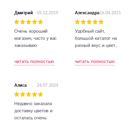
05.12.2019
16.04.2021
Дмитрий
Александра
Очень хороший
Удобный сайт,
магазин, часто у вас
большой каталог на
заказываю
разный вкус и цвет,
а что главное, так
это красота цветов и
читать полностью
читать полностью
их бесподобный
запах. Я в восторге!
24.07.2024
Алиса
Недавно заказала
доставку цветов и
осталась очень
довольна сервисом.
Букет был свежим,