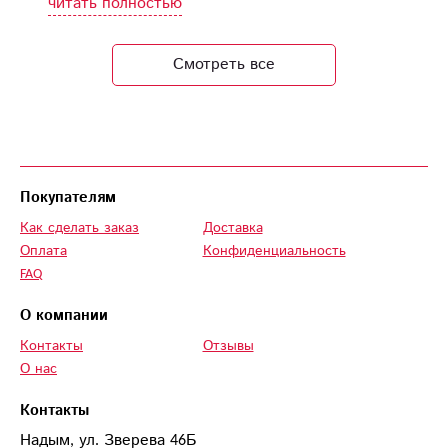
читать полностью
красивым и
ароматным.
Смотреть все
Доставка прошла
быстро, а курьер
был вежлив и
внимателен.
Рекомендую этот
сервис всем, кто
Покупателям
хочет порадовать
Как сделать заказ
Доставка
близких цветами!
Оплата
Конфиденциальность
FAQ
О компании
Контакты
Отзывы
О нас
Контакты
Надым, ул. Зверева 46Б