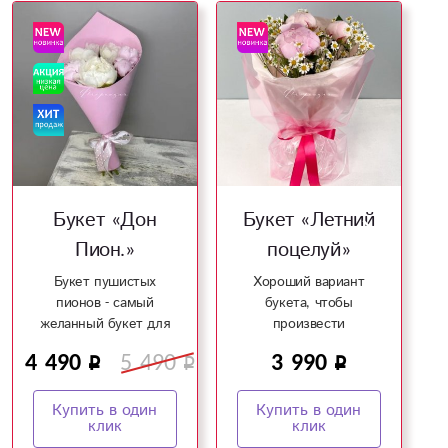
Букет «Летний
Букет «Пионы
поцелуй»
Корал Шарм»
Хороший вариант
Милый букет из
букета, чтобы
волшебных пионов!
ля
произвести
впечатление!
90
3 990
2 990
н
Купить в один
Купить в один
клик
клик