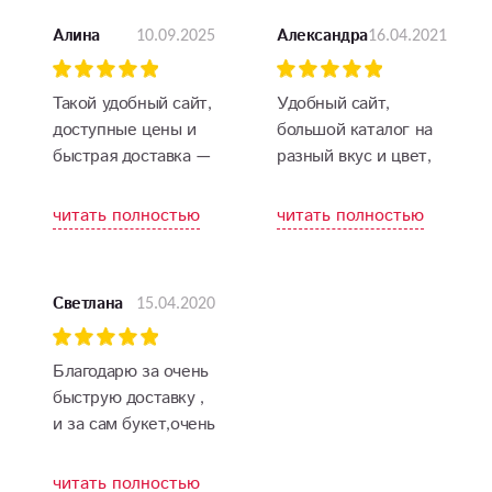
10.09.2025
16.04.2021
Алина
Александра
Такой удобный сайт,
Удобный сайт,
доступные цены и
большой каталог на
быстрая доставка —
разный вкус и цвет,
а что ещё нужно?
а что главное, так
Получатель был в
это красота цветов и
читать полностью
читать полностью
восторге, цветы
их бесподобный
невероятно свежие
запах. Я в восторге!
и яркие!
15.04.2020
Светлана
Благодарю за очень
быструю доставку ,
и за сам букет,очень
понравился
имениннице. Желаю
читать полностью