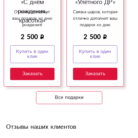
«С днём
«Улётного ДР»
рождения,
Отлично дополнит
Связка шаров, которая
У
ваш подарок ко дню
отлично дополнит ваш
красотка»
рождения!
подарок ко дню
рождения!
2 500
2 500
Купить в один
Купить в один
клик
клик
Заказать
Заказать
Все подарки
Отзывы наших клиентов