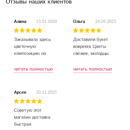
Отзывы наших клиентов
13.01.2020
24.09.2023
Алина
Ольга
Заказывала здесь
Доставили букет
цветочную
вовремя. Цветы
композицию на
свежие, молодцы.
юбилей сестре.
Осталась очень
читать полностью
читать полностью
довольна, поэтому и
дальше буду к вам
обращаться.
20.11.2025
Арсен
Советую этот
магазин доставка
быстрая