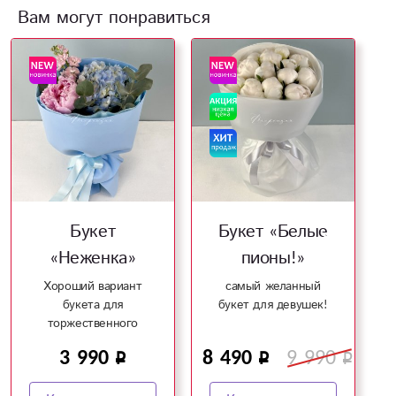
Вам могут понравиться
Букет
Букет «Белые
«Неженка»
пионы!»
Хороший вариант
самый желанный
букета для
букет для девушек!
торжественного
случая и чтобы
3 990
8 490
9 990
4
произвести
впечатление!