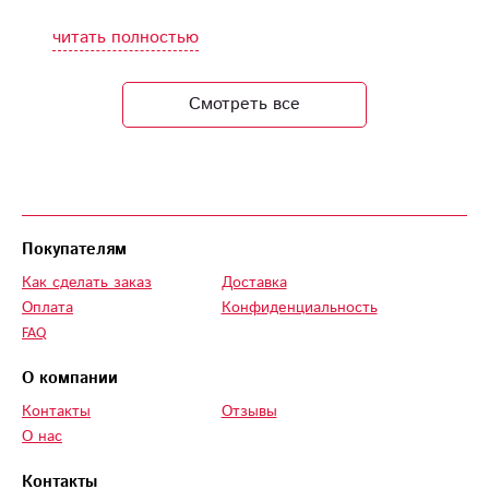
оформления букета
красивое цветы
читать полностью
прекрасные свежие
и очень вкусно
Смотреть все
пахнут
Покупателям
Как сделать заказ
Доставка
Оплата
Конфиденциальность
FAQ
О компании
Контакты
Отзывы
О нас
Контакты