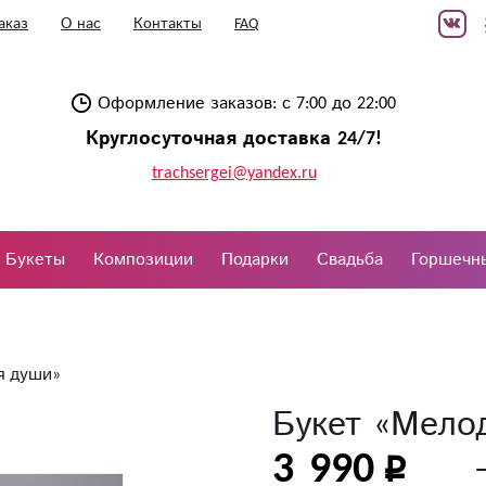
аказ
О нас
Контакты
FAQ
Оформление заказов: с 7:00 до 22:00
Круглосуточная доставка 24/7!
trachsergei@yandex.ru
Букеты
Композиции
Подарки
Свадьба
Горшечн
я души»
Букет «Мело
3 990