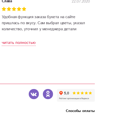
22.07.2020
Слава
Удобная функция заказа букета на сайте
пришлась по вкусу. Сам выбрал цветы, указал
количество, уточнил у менеджера детали
оформления, и в назначенное время получил
букет. Спасибо!
читать полностью
Способы оплаты