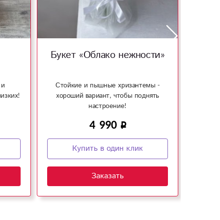
Букет «Облако нежности»
Бу
 и
Стойкие и пышные хризантемы -
Прият
изких!
хороший вариант, чтобы поднять
кото
настроение!
4 990
Купить в один клик
Заказать