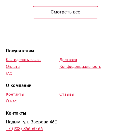
заказал букет
Смотреть все
"Родные просторы",
уж очень моя
ненаглядная любит
гипсофилы.
Спасибо вам за эту
чудесно
Покупателям
проделанную
Как сделать заказ
Доставка
работу!
Оплата
Конфиденциальность
FAQ
О компании
Контакты
Отзывы
О нас
Контакты
Надым, ул. Зверева 46Б
+7 (908) 856-60-66