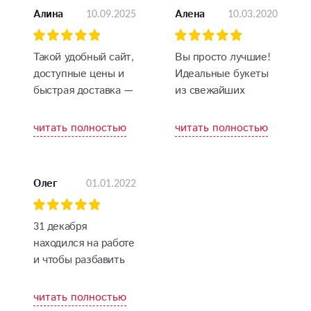
10.09.2025
10.03.2020
Алина
Алена
Такой удобный сайт,
Вы просто лучшие!
доступные цены и
Идеальные букеты
быстрая доставка —
из свежайших
а что ещё нужно?
цветов на 8 марта!
Получатель был в
Спасибо, что с
читать полностью
читать полностью
восторге, цветы
любовью относитесь
невероятно свежие
к своему делу!
и яркие!
01.01.2022
Олег
31 декабря
находился на работе
и чтобы разбавить
красками
праздничный день
читать полностью
для своей жены,