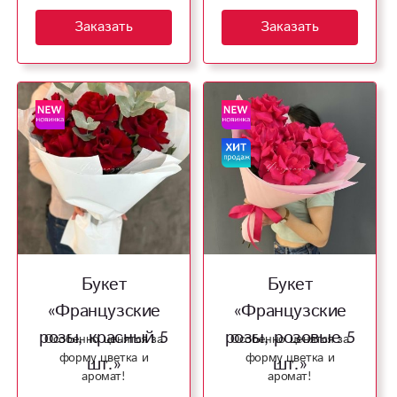
Заказать
Заказать
Букет
Букет
«Французские
«Французские
розы, красный 5
розы, розовые 5
Особенно ценятся за
Особенно ценятся за
форму цветка и
форму цветка и
шт.»
шт.»
аромат!
аромат!