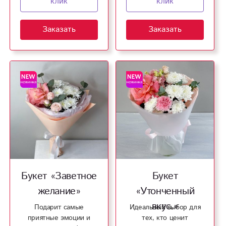
клик
клик
Заказать
Заказать
Букет «Заветное
Букет
желание»
«Утонченный
вкус.»
Подарит самые
Идеальный выбор для
приятные эмоции и
тех, кто ценит