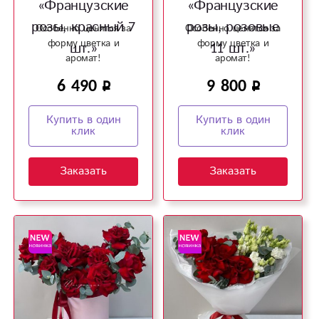
«Французские
«Французские
розы, красный 7
розы, розовые
Особенно ценятся за
Особенно ценятся за
форму цветка и
форму цветка и
шт.»
11 шт.»
аромат!
аромат!
6 490
9 800
Купить в один
Купить в один
клик
клик
Заказать
Заказать