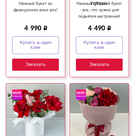
пунш»
Нежный букет из
Нежный сборный букет
французских алых роз!
- все, что нужно для
поднятия настроения!
4 990
4 490
Купить в один
Купить в один
клик
клик
Заказать
Заказать