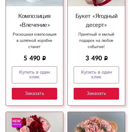
Композиция
Букет «Ягодный
«Влечение»
десерт»
Роскошная композиция
Приятный и милый
в шляпной коробке
подарок на любое
станет
событие!
запоминающимся
5 490
3 490
подарком!
Купить в один
Купить в один
клик
клик
Заказать
Заказать