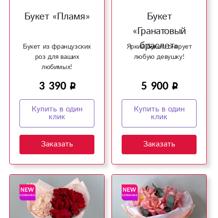
Букет «Пламя»
Букет
«Гранатовый
браслет»
Букет из французских
Яркий букет, очарует
роз для ваших
любую девушку!
любимых!
3 390
5 900
Купить в один
Купить в один
клик
клик
Заказать
Заказать