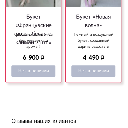
Букет
Букет «Новая
«Французские
волна»
розы, белая с
Особенно ценятся за
Нежный и воздушный
форму цветка и
букет, созданный
каймой 7 шт.»
аромат!
дарить радость и
счастье!
6 900
4 490
Нет в наличии
Нет в наличии
Отзывы наших клиентов