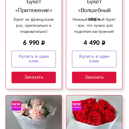
Букет
Букет
«Притяжение»
«Волшебный
миг»
Букет из французских
Нежный сборный букет
роз, оригинально и
- все, что нужно для
очаровательно!
поднятия настроения!
6 990
4 490
Купить в один
Купить в один
клик
клик
Заказать
Заказать