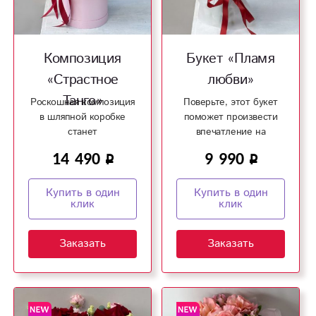
Композиция
Букет «Пламя
«Страстное
любви»
Танго»
Роскошная композиция
Поверьте, этот букет
в шляпной коробке
поможет произвести
станет
впечатление на
запоминающимся
девушку!
14 490
9 990
подарком!
Купить в один
Купить в один
клик
клик
Заказать
Заказать