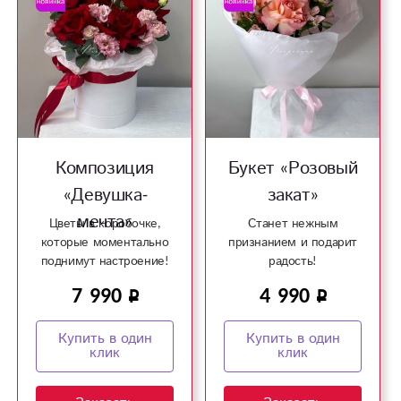
Композиция
Букет «Розовый
«Девушка-
закат»
мечта»
Цветы в коробочке,
Станет нежным
которые моментально
признанием и подарит
поднимут настроение!
радость!
7 990
4 990
Купить в один
Купить в один
клик
клик