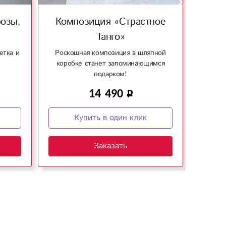
озы,
Композиция «Страстное
Б
Танго»
етка и
Роскошная композиция в шляпной
Яркий
коробке станет запоминающимся
р
подарком!
14 490
Купить в один клик
Заказать