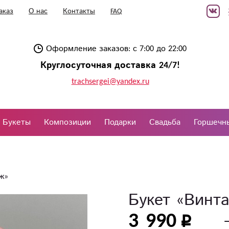
аказ
О нас
Контакты
FAQ
Оформление заказов: с 7:00 до 22:00
Круглосуточная доставка 24/7!
trachsergei@yandex.ru
Букеты
Композиции
Подарки
Свадьба
Горшечн
ж»
Букет «Винт
3 990