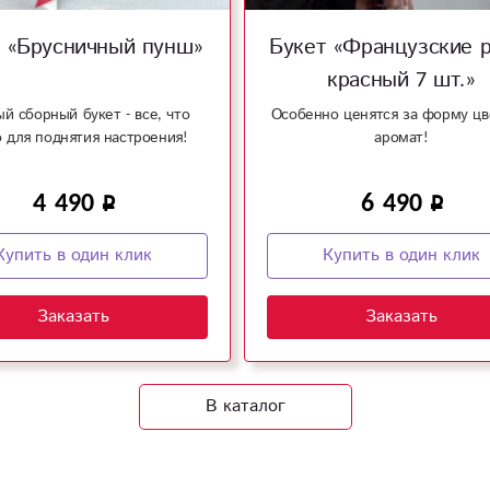
 «Брусничный пунш»
Букет «Французские р
красный 7 шт.»
й сборный букет - все, что
Особенно ценятся за форму цв
 для поднятия настроения!
аромат!
4 490
6 490
Купить в один клик
Купить в один клик
Заказать
Заказать
В каталог