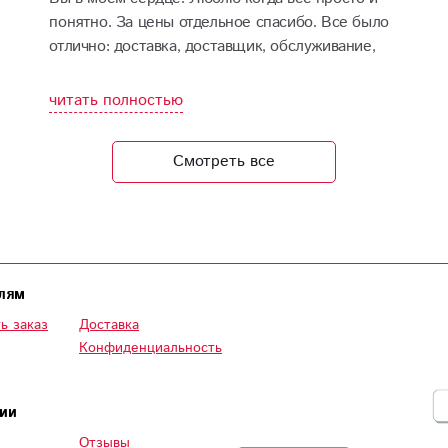
понятно. За цены отдельное спасибо. Все было
отлично: доставка, доставщик, обслуживание,
качество цветов и сборки. Пошла бы к вам на
работу, чтобы каждый день видеть такую
читать полностью
красоту
Смотреть все
лям
ь заказ
Доставка
Конфиденциальность
ии
Отзывы