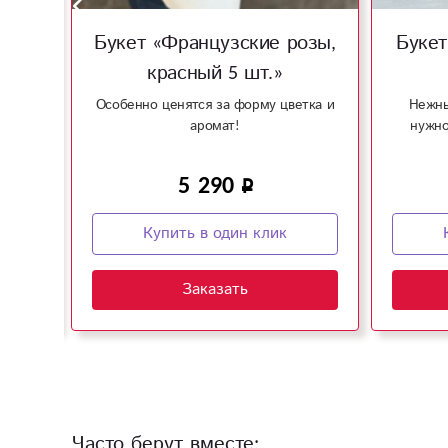
ние»
Букет «Французские розы,
Букет
красный 5 шт.»
ии и
Особенно ценятся за форму цветка и
Нежны
аромат!
нужно
5 290
Купить в один клик
Заказать
Часто берут вместе: