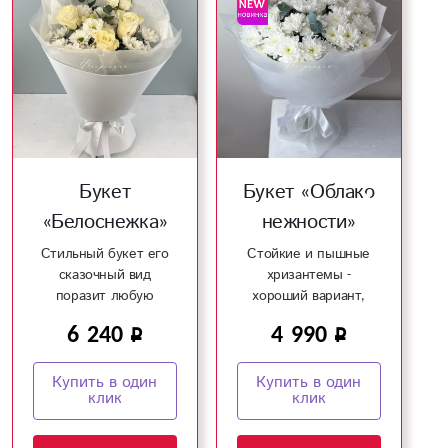
Букет
Букет «Облако
«Белоснежка»
нежности»
Стильный букет его
Стойкие и пышные
сказочный вид
хризантемы -
поразит любую
хороший вариант,
девушку!
чтобы поднять
6 240
4 990
настроение!
Купить в один
Купить в один
клик
клик