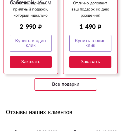
бабочкой, 15 см
Милый и очень
Отлично дополнит
приятный подарок,
ваш подарок ко дню
который идеально
рождения!
дополнит ваш букет!
2 990
1 490
Купить в один
Купить в один
клик
клик
Заказать
Заказать
Все подарки
Отзывы наших клиентов