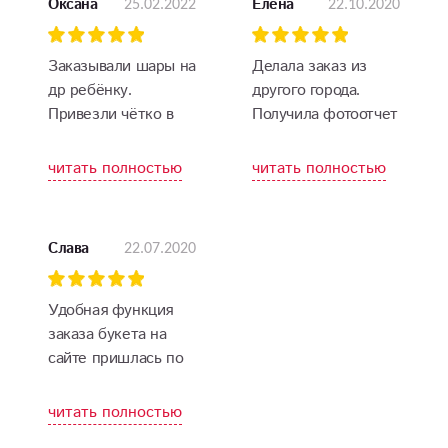
25.02.2022
22.10.2020
Оксана
Елена
Заказывали шары на
Делала заказ из
др ребёнку.
другого города.
Привезли чётко в
Получила фотоотчет
указанный день и
от именинницы,
время.
очень красивые
читать полностью
читать полностью
Спасибо большое,
цветы. Большое
что делаете
спасибо!
праздник ярче))
22.07.2020
Слава
Удобная функция
заказа букета на
сайте пришлась по
вкусу. Сам выбрал
цветы, указал
читать полностью
количество, уточнил