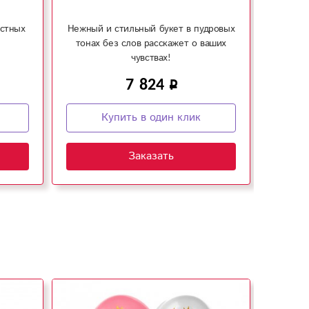
астных
Нежный и стильный букет в пудровых
Иде
тонах без слов расскажет о ваших
под
чувствах!
7 824
Купить в один клик
Заказать