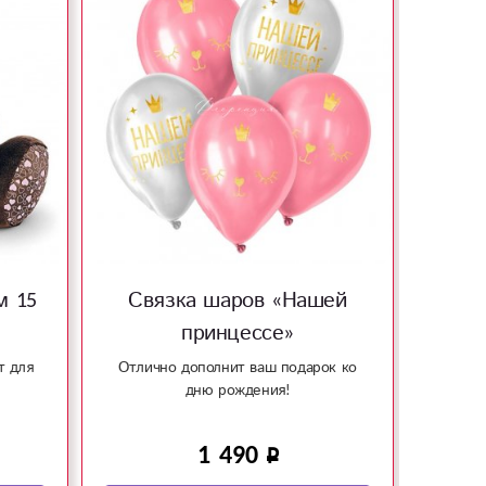
м 15
Связка шаров «Нашей
М
принцессе»
т для
Отлично дополнит ваш подарок ко
Милый
дню рождения!
кото
1 490