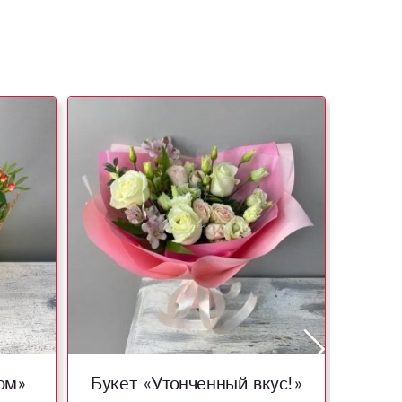
ом»
Букет «Утонченный вкус!»
Буке