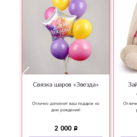
ём
Связка шаров «Звезда»
Зай
»
к ко
Отлично дополнит ваш подарок ко
Отличн
дню рождения!
2 000