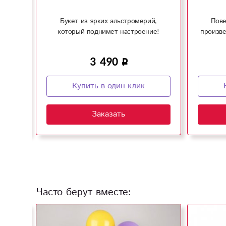
й,
Букет из ярких альстромерий,
Пове
ие!
который поднимет настроение!
произве
3 490
Купить в один клик
Заказать
Часто берут вместе: