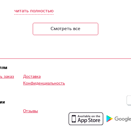
композиции — каждый раз как произведение
искусства. Ни разу не было повода для
читать полностью
разочарования
Смотреть все
лям
ь заказ
Доставка
Конфиденциальность
ии
Отзывы