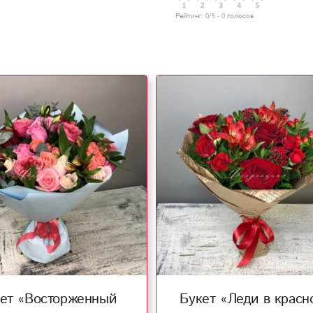
Рейтинг:
0
/5 -
0
голосов
ет «Восторженный
Букет «Леди в красн