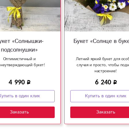
укет «Солнышки-
Букет «Солнце в бук
подсолнушки»
Оптимистичный и
Летний яркий букет для осо
неутверждающий букет!
случая и просто, чтобы подн
настроение!
4 990
6 240
Купить в один клик
Купить в один клик
Заказать
Заказать