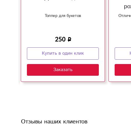
ро
т
Топпер для букетов
Отличн
250
Купить в один клик
Заказать
Отзывы наших клиентов