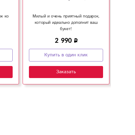
ок ко
Милый и очень приятный подарок,
Ук
который идеально дополнит ваш
букет!
2 990
Купить в один клик
Заказать