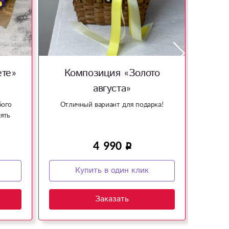
ете»
Композиция «Золото
Бук
августа»
бого
Отличный вариант для подарка!
ять
жи
4 990
Купить в один клик
Заказать