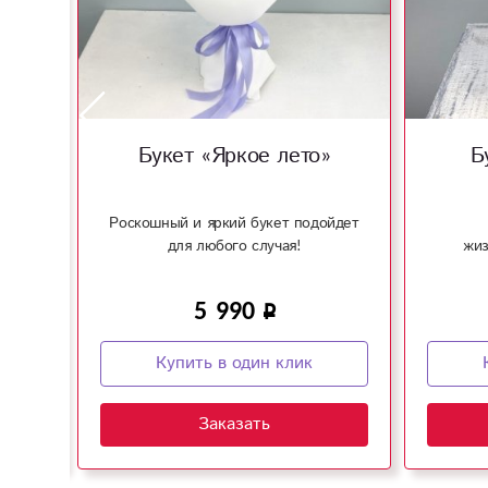
о»
Букет «Яркое лето»
Б
ойдет
Роскошный и яркий букет подойдет
для любого случая!
жиз
5 990
Купить в один клик
Заказать