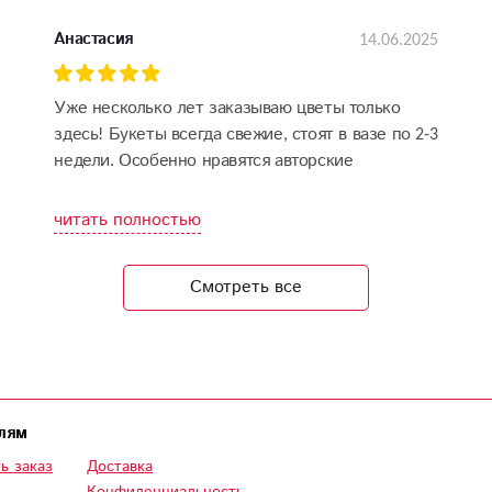
14.06.2025
Анастасия
Уже несколько лет заказываю цветы только
здесь! Букеты всегда свежие, стоят в вазе по 2-3
недели. Особенно нравятся авторские
композиции — каждый раз как произведение
искусства. Ни разу не было повода для
читать полностью
разочарования
Смотреть все
лям
ь заказ
Доставка