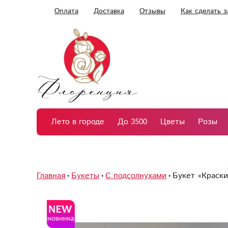
Оплата
Доставка
Отзывы
Как сделать з
Лето в городе
До 3500
Цветы
Розы
Главная
Букеты
С подсолнухами
Букет «Краски