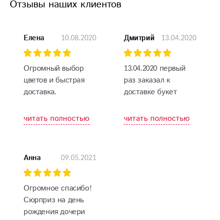
Отзывы наших клиентов
10.08.2020
13.04.2020
Елена
Дмитрий
Огромный выбор
13.04.2020 первый
цветов и быстрая
раз заказал к
доставка.
доставке букет
Сотрудники
цветов на день
проконсультируют и
рождения сестре.
читать полностью
читать полностью
обслужат по
Заказ доставку
высшему классу.
осуществили в
Если хотите
течении часа, цветы
09.05.2021
Анна
приобрести
отличные,
шикарный букет по
оформлены.
приемлемым ценам
Достойный магазин,
Огромное спасибо!
вам сюда.
следующий раз
Сюрприз на день
Рекомендую.
обращусь снова.
рождения дочери