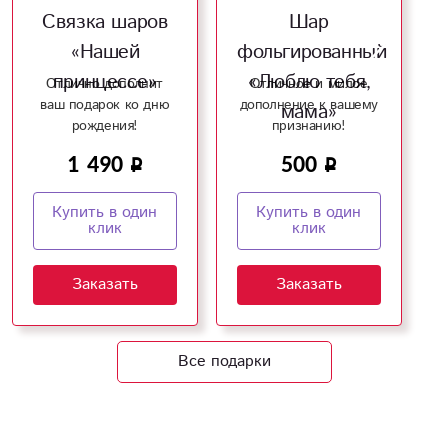
Связка шаров
Шар
«Нашей
фольгированный
принцессе»
«Люблю тебя,
Отлично дополнит
Отличное и милое
ваш подарок ко дню
дополнение к вашему
мама»
рождения!
признанию!
1 490
500
Купить в один
Купить в один
клик
клик
Заказать
Заказать
Все подарки