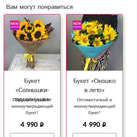
Вам могут понравиться
Букет
Букет «Окошко
«Солнышки-
в лето»
подсолнушки»
Оптимистичный и
Оптимистичный и
жизнеутверждающий
жизнеутверждающий
букет!
букет!
4 990
4 990