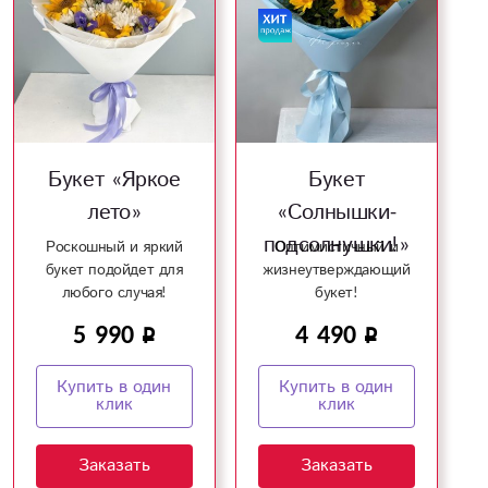
Букет «Яркое
Букет
лето»
«Солнышки-
подсолнушки!»
Роскошный и яркий
Оптимистичный и
букет подойдет для
жизнеутверждающий
любого случая!
букет!
5 990
4 490
Купить в один
Купить в один
клик
клик
Заказать
Заказать