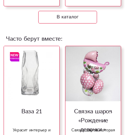
В каталог
Часто берут вместе:
Ваза 21
Связка шаров
«Рождение
девочки.»
Украсит интерьер и
Связка шаров, которая