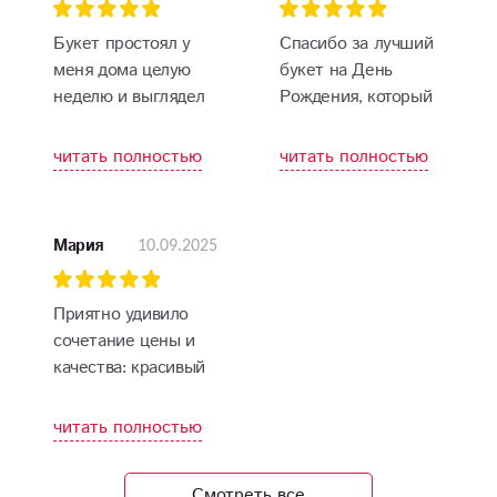
Букет простоял у
Спасибо за лучший
меня дома целую
букет на День
неделю и выглядел
Рождения, который
практически так же
порадовал мою
свежо, как в день
жену.
читать полностью
читать полностью
доставки))
10.09.2025
Мария
Приятно удивило
сочетание цены и
качества: красивый
букет по разумной
цене и
читать полностью
своевременная
доставка прямо в
Смотреть все