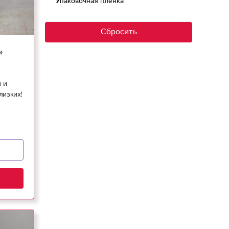
Упаковочная плёнка
Сбросить
»
 и
лизких!