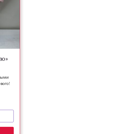
во»
ными
вого!