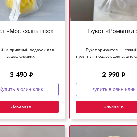
ет «Мое солнышко»
Букет «Ромашки!
й и приятный подарок для
Букет хризантем - нежный
ваших близких!
приятный подарок для ваших б
3 490
2 990
Купить в один клик
Купить в один клик
Заказать
Заказать