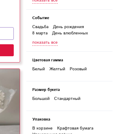
показать все
Директору
Дочери
Учителю
Событие
Свадьба
День рождения
8 марта
День влюбленных
1 сентября
День матери
показать все
Годовщина
Выпускной
Юбилей
Цветовая гамма
Белый
Желтый
Розовый
Размер букета
Большой
Стандартный
Упаковка
В корзине
Крафтовая бумага