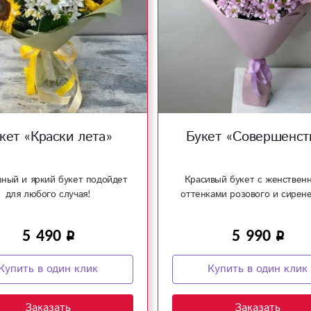
кет «Краски лета»
Букет «Совершенст
ный и яркий букет подойдет
Красивый букет с женствен
для любого случая!
оттенками розового и сирене
5 490
5 990
Купить в один клик
Купить в один клик
Заказать
Заказать