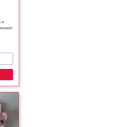
 и
лизких!