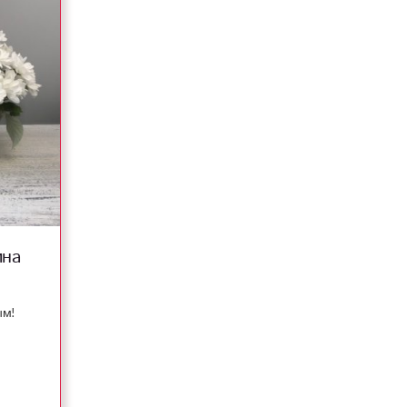
ина
ым!