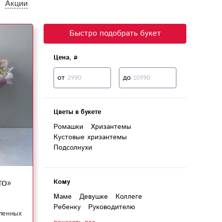
Акции
Быстро подобрать букет
Цена,
от
до
Цветы в букете
Ромашки
Хризантемы
Кустовые хризантемы
Подсолнухи
то»
Кому
Маме
Девушке
Коллеге
Ребенку
Руководителю
ленных
Женщине
Любимой
Бабушке