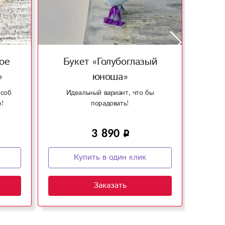
ое
Букет «Голубоглазый
Ком
»
юноша»
особ
Идеальный вариант, что бы
Трога
!
порадовать!
3 890
Купить в один клик
Заказать