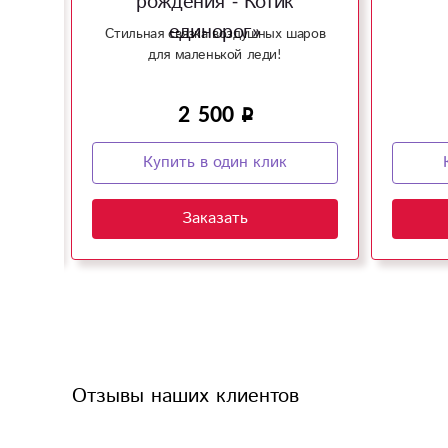
рождения - Котик
единорог»
е к
Стильная связка воздушных шаров
для маленькой леди!
2 500
Купить в один клик
Заказать
Отзывы наших клиентов