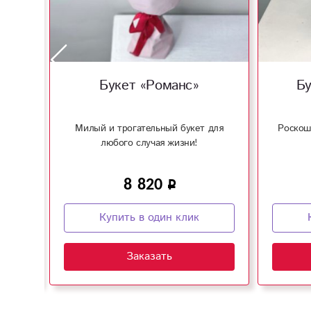
Букет «Романс»
Бу
 для
Милый и трогательный букет для
Роскош
любого случая жизни!
8 820
Купить в один клик
Заказать