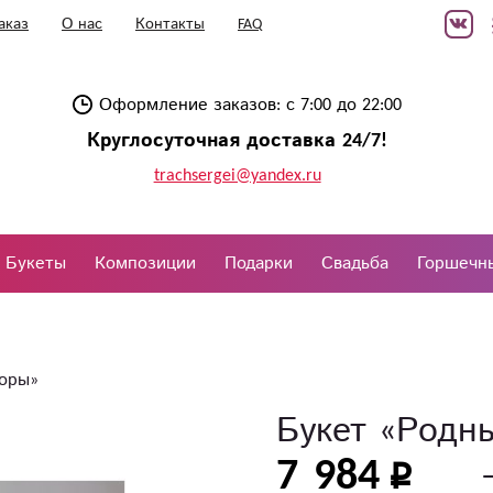
аказ
О нас
Контакты
FAQ
Оформление заказов: с 7:00 до 22:00
Круглосуточная доставка 24/7!
trachsergei@yandex.ru
Букеты
Композиции
Подарки
Свадьба
Горшечн
торы»
Букет «Родн
7 984