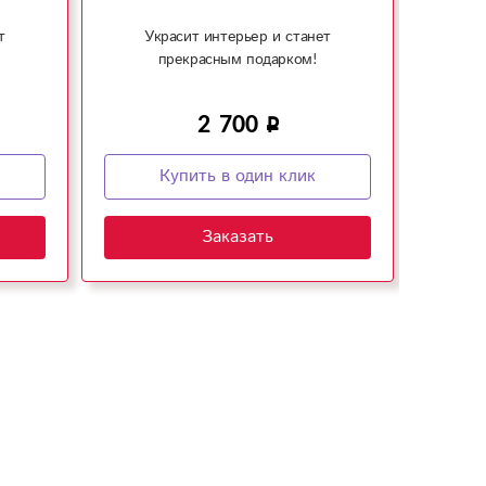
т
Украсит интерьер и станет
Связ
прекрасным подарком!
доп
2 700
Купить в один клик
Заказать