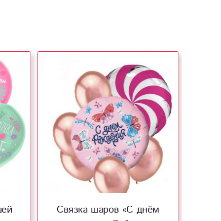
шей
Связка шаров «С днём
Свя