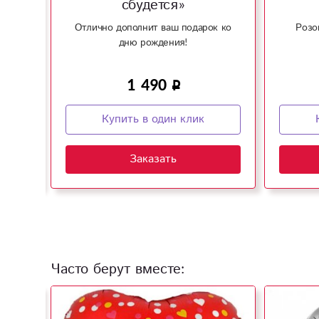
сбудется»
аров
Отлично дополнит ваш подарок ко
Розо
дню рождения!
1 490
Купить в один клик
Заказать
Часто берут вместе: