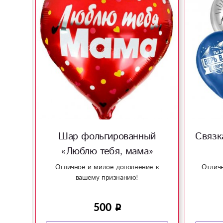
ей
Шар фольгированный
Связк
«Люблю тебя, мама»
ежных
Отличное и милое дополнение к
Отличн
е
вашему признанию!
500