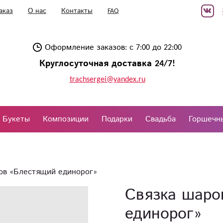
аказ
О нас
Контакты
FAQ
Оформление заказов: с 7:00 до 22:00
Круглосуточная доставка 24/7!
trachsergei@yandex.ru
Букеты
Композиции
Подарки
Свадьба
Горшечн
ов «Блестящий единорог»
Связка шаро
единорог»