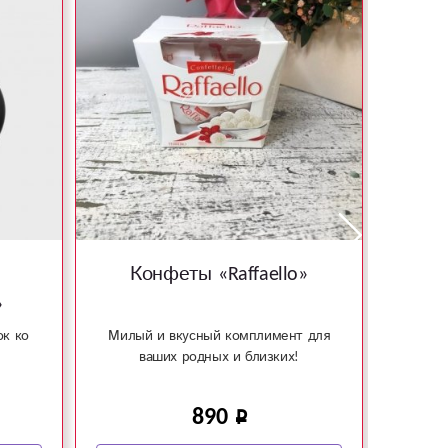
Конфеты «Raffaello»
Связ
»
ок ко
Милый и вкусный комплимент для
Отлич
ваших родных и близких!
890