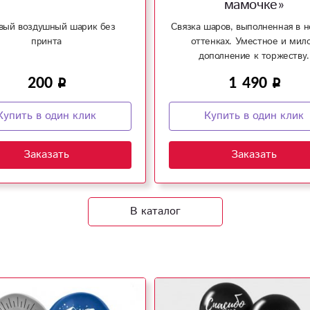
мамочке»
вый воздушный шарик без
Связка шаров, выполненная в 
принта
оттенках. Уместное и мил
дополнение к торжеству.
200
1 490
Купить в один клик
Купить в один клик
Заказать
Заказать
В каталог