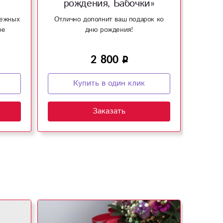
рождения, Бабочки»
нежных
Отлично дополнит ваш подарок ко
Связ
ое
дню рождения!
доп
2 800
Купить в один клик
Заказать