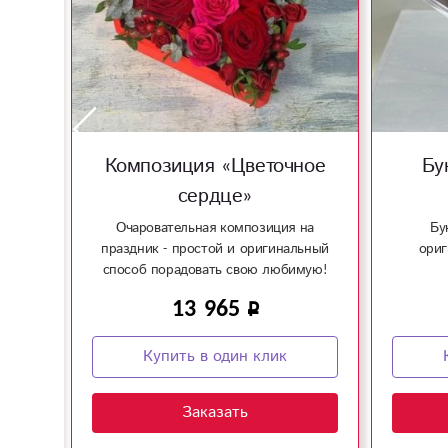
Композиция «Цветочное
Бу
сердце»
!
Очаровательная композиция на
Бу
праздник - простой и оригинальный
ориг
способ порадовать свою любимую!
13 965
Купить в один клик
Заказать