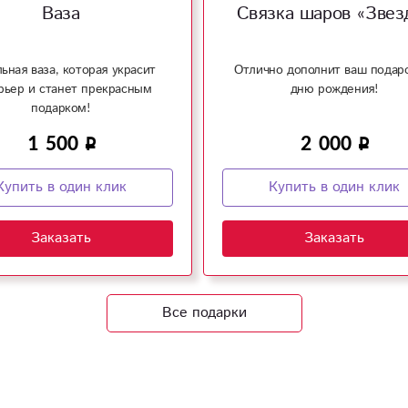
Ваза
Связка шаров «Звез
ьная ваза, которая украсит
Отлично дополнит ваш подар
рьер и станет прекрасным
дню рождения!
подарком!
1 500
2 000
Купить в один клик
Купить в один клик
Заказать
Заказать
Все подарки