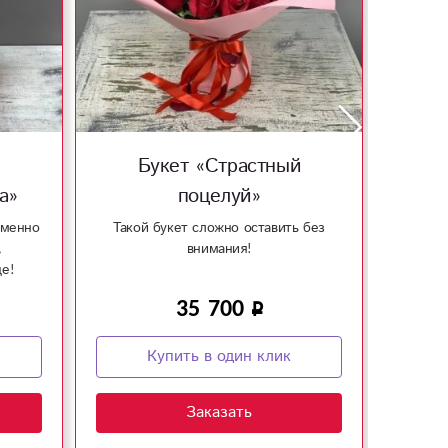
Букет «Страстный
а»
поцелуй»
еменно
Такой букет сложно оставить без
Букет 
,
внимания!
е!
35 700
Купить в один клик
Заказать