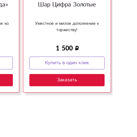
да»
Шар Цифра Золотые
Миш
ок ко
Уместное и милое дополнение к
Милый
торжеству!
1 500
Купить в один клик
Заказать