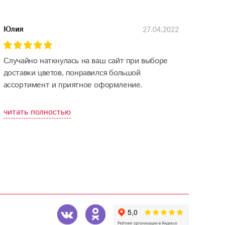
27.04.2022
Юлия
Случайно наткнулась на ваш сайт при выборе
доставки цветов, понравился большой
ассортимент и приятное оформление.
Выбрала композицию, в подарок еще была
открытка, цена приятно удивила.
читать полностью