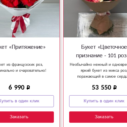
кет «Притяжение»
Букет «Цветочное
признание - 101 роз
кет из французских роз,
Необычайно нежный и одновр
инально и очаровательно!
яркий букет из микса роз
поражающий в самое сердц
6 990
53 550
Купить в один клик
Купить в один клик
Заказать
Заказать