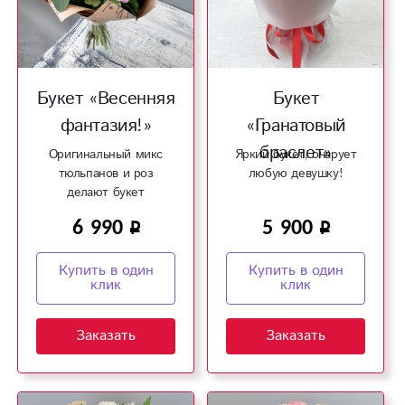
Букет «Весенняя
Букет
фантазия!»
«Гранатовый
браслет»
Оригинальный микс
Яркий букет, очарует
тюльпанов и роз
любую девушку!
делают букет
уникальным!
6 990
5 900
Купить в один
Купить в один
клик
клик
Заказать
Заказать