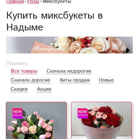
Главная
Розы
Миксбукеты
Купить миксбукеты в
Надыме
Показать
Все товары
Сначала недорогие
Сначала дорогие
Хиты продаж
Новые
Скидки
Акции