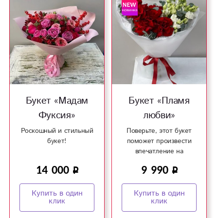
Букет «Мадам
Букет «Пламя
Фуксия»
любви»
Роскошный и стильный
Поверьте, этот букет
букет!
поможет произвести
впечатление на
девушку!
14 000
9 990
Купить в один
Купить в один
клик
клик