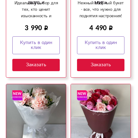
вкус.»
миг»
Идеальный выбор для
Нежный сборный букет
тех, кто ценит
- все, что нужно для
изысканность и
поднятия настроения!
элегантность в букетах!
3 990
4 490
Купить в один
Купить в один
клик
клик
Заказать
Заказать