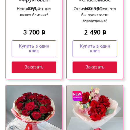
лед.»
начало»
Нежный букет для
Отличный вариант, что
ваших близких!
бы произвести
впечатление!
3 700
2 490
Купить в один
Купить в один
клик
клик
Заказать
Заказать