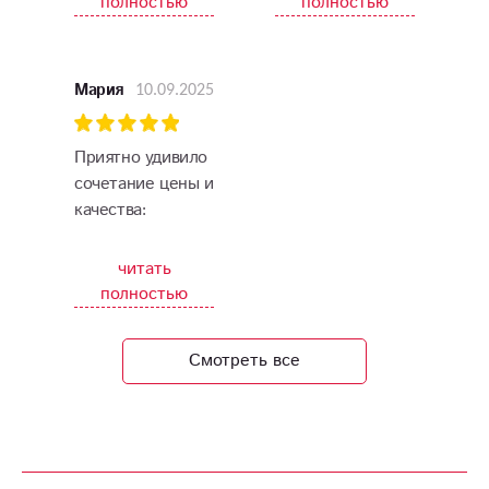
полностью
полностью
новинки,
которыми можно
порадовать свою
10.09.2025
Мария
девушку. Букеты
шикарные, как на
фото. Легко
Приятно удивило
заказать и
сочетание цены и
оплатить.
качества:
красивый букет
по разумной
читать
цене и
полностью
своевременная
доставка прямо в
Смотреть все
руки получателя.