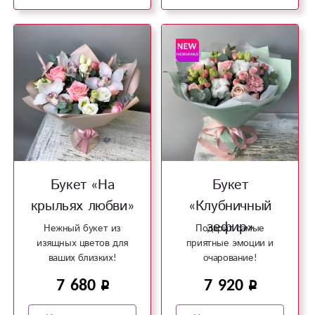
Букет «На
Букет
крыльях любви»
«Клубничный
зефир»
Нежный букет из
Подарит самые
изящных цветов для
приятные эмоции и
ваших близких!
очарование!
7 680
7 920