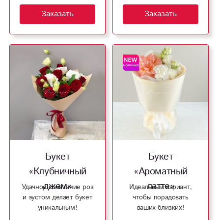
Заказать
Заказать
Букет
Букет
«Клубничный
«Ароматный
джем»
латте»
Удачное сочетание роз
Идеальный вариант,
и эустом делает букет
чтобы порадовать
уникальным!
ваших близких!