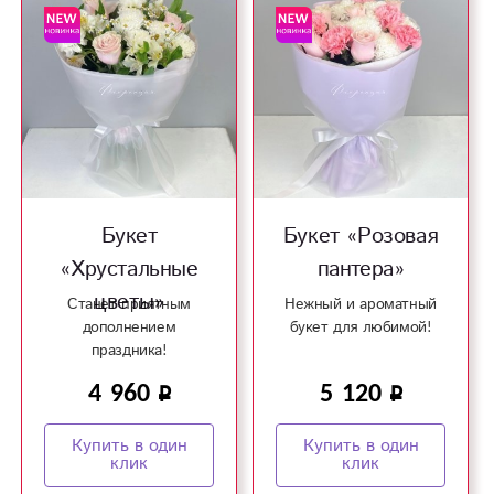
Букет
Букет «Розовая
«Хрустальные
пантера»
цветы»
Станет приятным
Нежный и ароматный
дополнением
букет для любимой!
праздника!
4 960
5 120
Купить в один
Купить в один
клик
клик