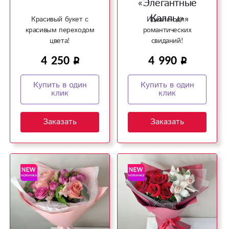
«Элегантные
Каллы»
Красивый букет с
Идеален для
красивым переходом
романтических
цвета!
свиданий!
4 250
4 990
Купить в один
Купить в один
клик
клик
Заказать
Заказать