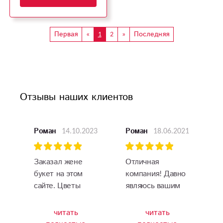
Первая
«
1
2
»
Последняя
Отзывы наших клиентов
14.10.2023
18.06.2021
Роман
Роман
Заказал жене
Отличная
букет на этом
компания! Давно
сайте. Цветы
являюсь вашим
отличные
клиентом. Мне
спасибо!!!
нравится, что на
читать
читать
сайте всегда есть