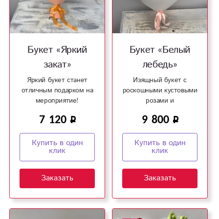
Букет «Яркий
Букет «Белый
закат»
лебедь»
Яркий букет станет
Изящный букет с
отличным подарком на
роскошными кустовыми
мероприятие!
розами и
экзотическими
7 120
9 800
орхидеями станет
отличным подарком на
любой повод!
Купить в один
Купить в один
клик
клик
Заказать
Заказать