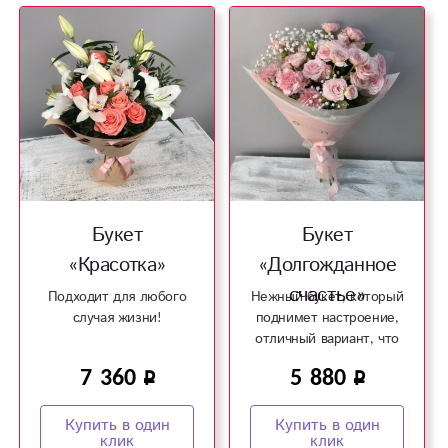
Букет
Букет
«Красотка»
«Долгожданное
счастье»
Подходит для любого
Нежный букет, который
случая жизни!
поднимет настроение,
отличный вариант, что
бы произвести
7 360
5 880
впечатление!
Купить в один
Купить в один
клик
клик