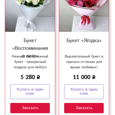
Букет
Букет «Ягодка»
«Воспоминания
о лете»
Нежный белоснежный
Выразительный букет в
букет - прекрасный
красных оттенках для
подарок для любого
ваших любимых!
повода!
5 280
11 000
Купить в один
Купить в один
клик
клик
Заказать
Заказать