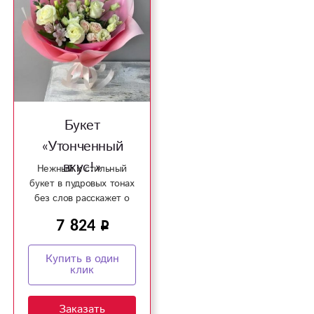
Букет
«Утонченный
вкус!»
Нежный и стильный
букет в пудровых тонах
без слов расскажет о
ваших чувствах!
7 824
Купить в один
клик
Заказать