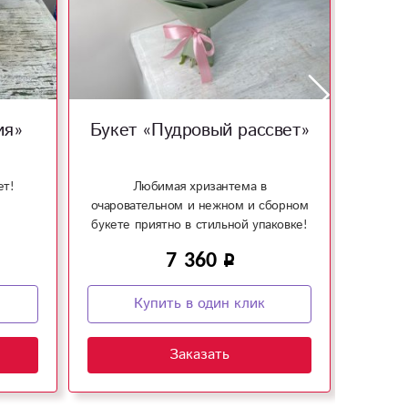
ия»
Букет «Пудровый рассвет»
Б
ет!
Любимая хризантема в
Подар
очаровательном и нежном и сборном
букете приятно в стильной упаковке!
7 360
Купить в один клик
Заказать