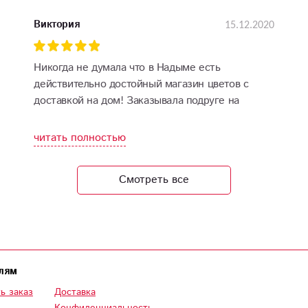
15.12.2020
Виктория
Никогда не думала что в Надыме есть
действительно достойный магазин цветов с
доставкой на дом! Заказывала подруге на
юбилей композицию цветы в коробке
«Мечтательница». Ооооочень довольна!!!
читать полностью
Предварительно перед отправкой предоставили
фото композиции, я была приятно удивлена
Смотреть все
насколько прекрасен букет и выглядит лучше
чем представлено на сайте если честно!
Флористы большие молодцы! Я довольна и
рада! Спасибо вам❤️
лям
ь заказ
Доставка