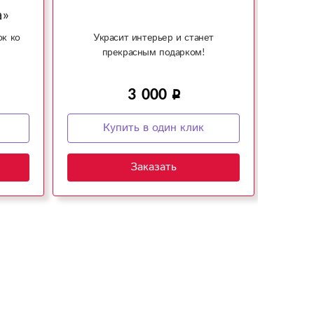
а»
ок ко
Украсит интерьер и станет
Умес
прекрасным подарком!
3 000
Купить в один клик
Заказать