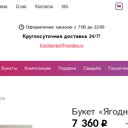
аказ
О нас
Контакты
FAQ
Оформление заказов: с 7:00 до 22:00
Круглосуточная доставка 24/7!
trachsergei@yandex.ru
Букеты
Композиции
Подарки
Свадьба
Горшечн
с!»
Букет «Ягодн
7 360