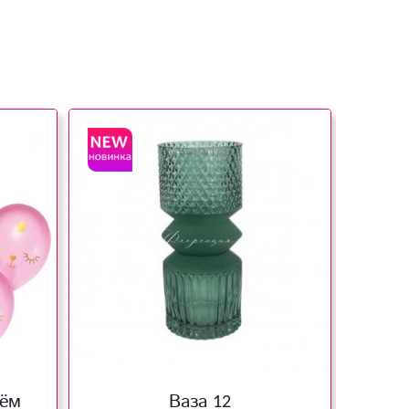
нём
Ваза 12
Св