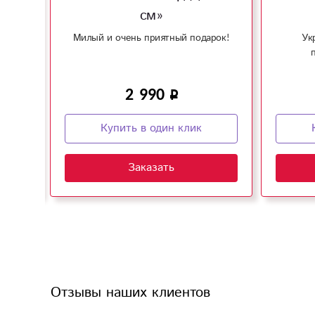
см»
чно
Милый и очень приятный подарок!
Ук
ню
2 990
Купить в один клик
Заказать
Отзывы наших клиентов