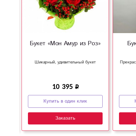
оке»
Букет «Мон Амур из Роз»
Бу
ких!
Шикарный, удивительный букет
Прекрас
10 395
Купить в один клик
Заказать