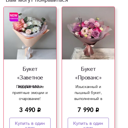
Вам могут понравиться
Букет
Букет
«Заветное
«Прованс»
желание»
Подарит самые
Изысканный и
приятные эмоции и
пышный букет,
очарование!
выполненный в
сочных фиолетово-
3 490
7 990
розовых тонах!
Купить в один
Купить в один