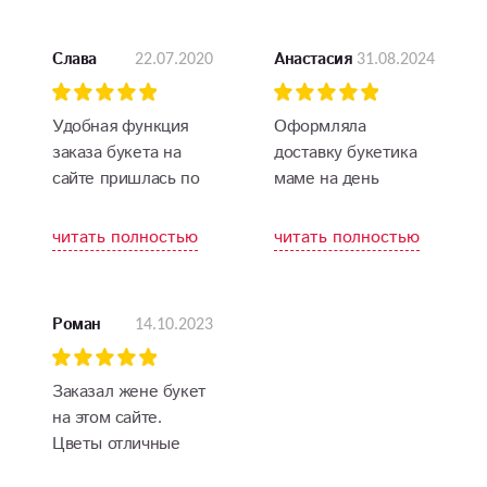
22.07.2020
31.08.2024
Слава
Анастасия
Удобная функция
Оформляла
заказа букета на
доставку букетика
сайте пришлась по
маме на день
вкусу. Сам выбрал
рождения. Спасибо
цветы, указал
большое, доставили
читать полностью
читать полностью
количество, уточнил
вовремя, цветочки
у менеджера детали
свежие, маме очень
оформления, и в
понравилось
14.10.2023
Роман
назначенное время
получил букет.
Спасибо!
Заказал жене букет
на этом сайте.
Цветы отличные
спасибо!!!